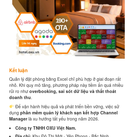
Kết luận
Quản lý đặt phòng bằng Excel chỉ phù hợp ở giai đoạn rất
nhỏ. Khi quy mô tăng, phương pháp này tiềm ẩn quá nhiều
rủi ro như
overbooking, sai sót dữ liệu và thất thoát
doanh thu
.
Để vận hành hiệu quả và phát triển bền vững, việc sử
dụng
phần mềm quản lý khách sạn kết hợp Channel
Manager
là xu hướng tất yếu trong năm 2026.
Công ty TNHH OXU Việt Nam.
Địa chỉ:
Khu Đô Thị Mới - Yên Phong - Bắc Ninh