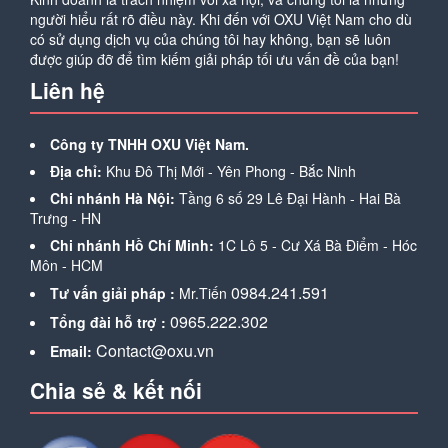
người hiểu rất rõ điều này. Khi đến với OXU Việt Nam cho dù
có sử dụng dịch vụ của chúng tôi hay không, bạn sẽ luôn
được giúp đỡ để tìm kiếm giải pháp tối ưu vấn đề của bạn!
Liên hệ
Công ty TNHH OXU Việt Nam.
Địa chỉ:
Khu Đô Thị Mới - Yên Phong - Bắc Ninh
Chi nhánh Hà Nội:
Tầng 6 số 29 Lê Đại Hành - Hai Bà
Trưng - HN
Chi nhánh Hồ Chí Minh:
1C Lô 5 - Cư Xá Bà Điểm - Hóc
Môn - HCM
0984.241.591
Tư vấn giải pháp :
Mr.Tiến
0965.222.302
Tổng đài hỗ trợ :
Contact@oxu.vn
Email:
Chia sẻ & kết nối