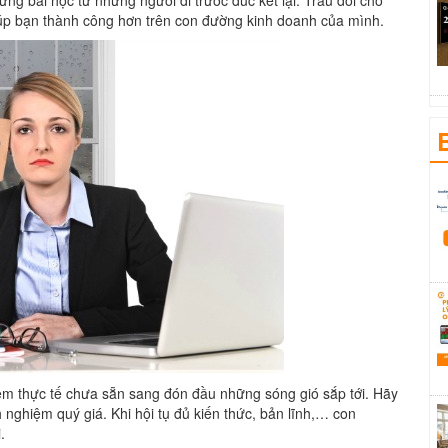
ững bài học từ những người đi trước đúc kết lại. Trau dồi cho
iúp bạn thành công hơn trên con đường kinh doanh của mình.
ệm thực tế chưa sẵn sang đón đầu những sóng gió sắp tới. Hãy
nghiệm quý giá. Khi hội tụ đủ kiến thức, bản lĩnh,… con
.