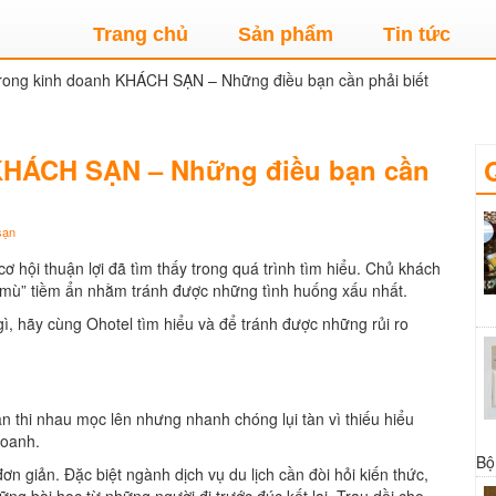
Trang chủ
Sản phẩm
Tin tức
ong kinh doanh KHÁCH SẠN – Những điều bạn cần phải biết
KHÁCH SẠN – Những điều bạn cần
sạn
ơ hội thuận lợi đã tìm thấy trong quá trình tìm hiểu. Chủ khách
m mù” tiềm ẩn nhằm tránh được những tình huống xấu nhất.
, hãy cùng Ohotel tìm hiểu và để tránh được những rủi ro
n thi nhau mọc lên nhưng nhanh chóng lụi tàn vì thiếu hiểu
doanh.
Bộ
 giản. Đặc biệt ngành dịch vụ du lịch cần đòi hỏi kiến thức,