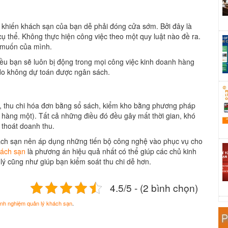
 khiến khách sạn của bạn dễ phải đóng cửa sớm. Bởi đây là
 thể. Không thực hiện công việc theo một quy luật nào đề ra.
 ý muốn của mình.
iều bạn sẽ luôn bị động trong mọi công việc kinh doanh hàng
c do không dự toán được ngân sách.
ng, thu chi hóa đơn bằng sổ sách, kiểm kho bằng phương pháp
 hàng một). Tất cả những điều đó đều gây mất thời gian, khó
 thoát doanh thu.
hách sạn nên áp dụng những tiến bộ công nghệ vào phục vụ cho
ách sạn
là phương án hiệu quả nhất có thể giúp các chủ kinh
ý cũng như giúp bạn kiểm soát thu chi dễ hơn.
4.5/5 - (2 bình chọn)
inh nghiệm quản lý khách sạn
.