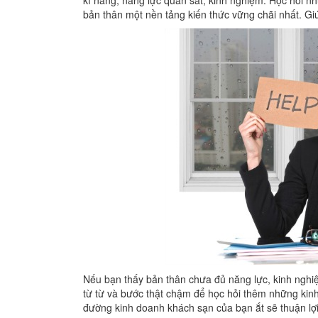
kĩ năng, năng lực quan sát, kinh nghiệm. Học hỏi nh
bản thân một nền tảng kiến thức vững chãi nhất. G
Nếu bạn thấy bản thân chưa đủ năng lực, kinh nghi
từ từ và bước thật chậm để học hỏi thêm những kinh 
đường kinh doanh khách sạn của bạn ắt sẽ thuận lợi