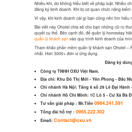
Nhiều khi, do không hiểu biết về pháp luật. Nhiều c
đăng ký kinh doanh. Khi bị cơ quan chức năng kiểm tr
Vì vậy, khi kinh doanh cái gì bạn cũng nên tìm hiểu 
Bài viết này Ohotel chia sẻ cho bạn những rủi ro t
quyết cụ thể. Bên cạnh đó, để quản lý homestay hi
quản lý khách sạn
vào quy trình kinh doanh của mìn
Tham khảo phần mềm quản lý khách sạn Ohotel – P
nhất. Hơn 3000+ đơn vị ứng dụng.
Đăng ký dùng
Công ty TNHH OXU Việt Nam.
Địa chỉ:
Khu Đô Thị Mới - Yên Phong - Bắc N
Chi nhánh Hà Nội:
Tầng 6 số 29 Lê Đại Hành -
Chi nhánh Hồ Chí Minh:
1C Lô 5 - Cư Xá Bà 
0984.241.591
Tư vấn giải pháp :
Mr.Tiến
0965.222.302
Tổng đài hỗ trợ :
Contact@oxu.vn
Email: