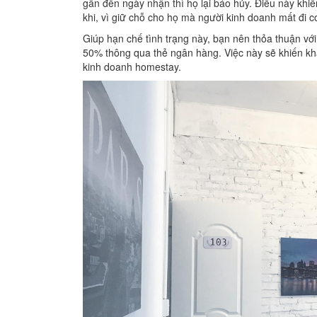
gần đến ngày nhận thì họ lại báo hủy. Điều này khiế
khi, vì giữ chỗ cho họ mà người kinh doanh mất đi cơ
Giúp hạn chế tình trạng này, bạn nên thỏa thuận vớ
50% thông qua thẻ ngân hàng. Việc này sẽ khiến khá
kinh doanh homestay.