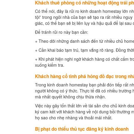
Khách thuê phòng có những hoạt động trái ph
Có thể nói, đây là rủi ro kinh doanh homestay lớn n
tội” trong ngôi nhà của bạn sẽ tạo ra rất nhiều ng
giác, có thể bạn sẽ bị liên lụy và hậu quả để lại sau đ
Để tránh rủi ro này bạn cần:
+ Theo dõi những danh sách đến từ nhiều chủ homes
+ Cần khai báo tạm trú, tạm vắng rõ ràng. Đồng thời
+ Khi phát hiện nghi ngờ khách hàng có chất cấm t
xuống kiểm tra.
Khách hàng cố tình phá hỏng đồ đạc trong nh
Trong kinh doanh homestay bạn phải đón tiếp rất n
người không có ý thức. Thực tế đã có nhiều trường
mà nhất quyết không chịu thừa nhận.
Việc này gây tổn thất lớn về tài sản cho chủ kinh do
ký cam kết với khách hàng về nội dung bồi thường mọ
họ sao cho nhẹ nhàng và thoải mái nhất.
Bị phạt do thiếu thủ tục đăng ký kinh doanh