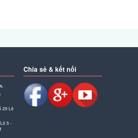
Chia sẻ & kết nối
m.
n
ố 29 Lê
Lô 5 -
M