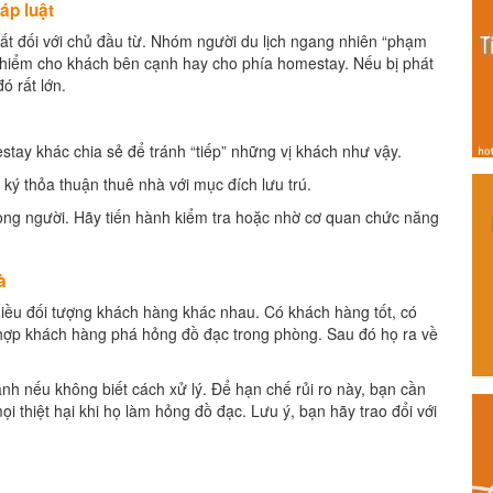
áp luật
hất đối với chủ đầu từ. Nhóm người du lịch ngang nhiên “phạm
uy hiểm cho khách bên cạnh hay cho phía homestay. Nếu bị phát
ó rất lớn.
tay khác chia sẻ để tránh “tiếp” những vị khách như vậy.
 ký thỏa thuận thuê nhà với mục đích lưu trú.
rong người. Hãy tiến hành kiểm tra hoặc nhờ cơ quan chức năng
à
hiều đối tượng khách hàng khác nhau. Có khách hàng tốt, có
 hợp khách hàng phá hỏng đồ đạc trong phòng. Sau đó họ ra về
anh nếu không biết cách xử lý. Để hạn chế rủi ro này, bạn cần
i thiệt hại khi họ làm hỏng đồ đạc. Lưu ý, bạn hãy trao đổi với