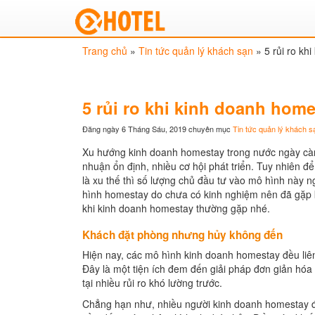
Trang chủ
»
Tin tức quản lý khách sạn
»
5 rủi ro kh
5 rủi ro khi kinh doanh home
Đăng ngày 6 Tháng Sáu, 2019
chuyên mục
Tin tức quản lý khách s
Xu hướng kinh doanh homestay trong nước ngày càng
nhuận ổn định, nhiều cơ hội phát triển. Tuy nhiên đ
là xu thế thì số lượng chủ đầu tư vào mô hình này 
hình homestay do chưa có kinh nghiệm nên đã gặp kh
khi kinh doanh homestay thường gặp nhé.
Khách đặt phòng nhưng hủy không đến
Hiện nay, các mô hình kinh doanh homestay đều liên 
Đây là một tiện ích đem đến giải pháp đơn giản hóa
tại nhiều rủi ro khó lường trước.
Chẳng hạn như, nhiều người kinh doanh homestay đ