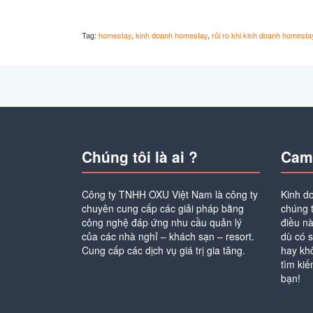
Tag:
homestay
,
kinh doanh homestay
,
rủi ro khi kinh doanh homesta
Chúng tôi là ai ?
Cam
Công ty TNHH OXU Việt Nam là công ty
Kinh do
chuyên cung cấp các giải pháp bằng
chúng t
công nghệ đáp ứng nhu cầu quản lý
điều n
của các nhà nghỉ – khách sạn – resort.
dù có s
Cung cấp các dịch vụ giá trị gia tăng.
hay kh
tìm kiế
bạn!