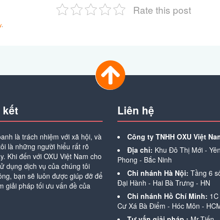
Rate this post
y
.
 kết
Liên hệ
anh là trách nhiệm với xã hội, và
Công ty TNHH OXU Việt Na
ôi là những người hiểu rất rõ
Địa chỉ:
Khu Đô Thị Mới - Yê
ày. Khi đến với OXU Việt Nam cho
Phong - Bắc Ninh
ử dụng dịch vụ của chúng tôi
Chi nhánh Hà Nội:
Tầng 6 s
ông, bạn sẽ luôn được giúp đỡ để
Đại Hành - Hai Bà Trưng - HN
m giải pháp tối ưu vấn đề của
Chi nhánh Hồ Chí Minh:
1C 
Cư Xá Bà Điểm - Hóc Môn - HC
Tư vấn giải pháp :
Mr.Tiến