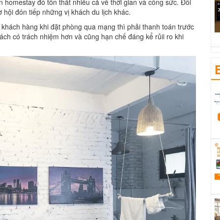
n homestay đó tổn thất nhiều cả về thời gian và công sức. Đôi
 hội đón tiếp những vị khách du lịch khác.
i khách hàng khi đặt phòng qua mạng thì phải thanh toán trước
ch có trách nhiệm hơn và cũng hạn chế đáng kể rủii ro khi