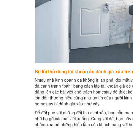
Bị đối thủ dùng tài khoản ảo đánh giá xấu trê
Nhiều nhà kinh doanh đã không ít lần phải đối mặt v
đã cạnh tranh “bẩn” bằng cách lập tài khoản giả để 
đăng lên các bài viết chê trách homestay đó thiết 
lớn đến thương hiệu cũng như uy tín của người kinh 
homestay bị đánh giá xấu như vậy.
Để đối phó với những đối thủ chơi xấu, bạn cần mạ
nhờ họ gỡ các bài viết xuống. Cùng với đó, bạn hãy 
nhằm xóa bỏ những hiểu lầm của khách hàng với h