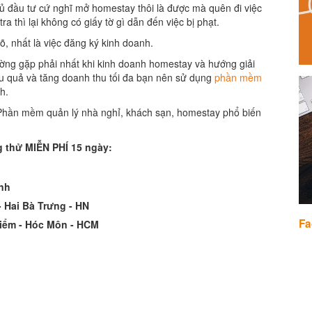
hủ đầu tư cứ nghĩ mở homestay thôi là được mà quên đi việc
a thì lại không có giấy tờ gì dẫn đến việc bị phạt.
rõ, nhất là việc đăng ký kinh doanh.
hường gặp phải nhất khi kinh doanh homestay và hướng giải
ệu quả và tăng doanh thu tối đa bạn nên sử dụng
phần mềm
h.
hần mềm quản lý nhà nghỉ, khách sạn, homestay phổ biến
 thử MIỄN PHÍ 15 ngày:
inh
 Hai Bà Trưng - HN
Fa
Điểm - Hóc Môn - HCM