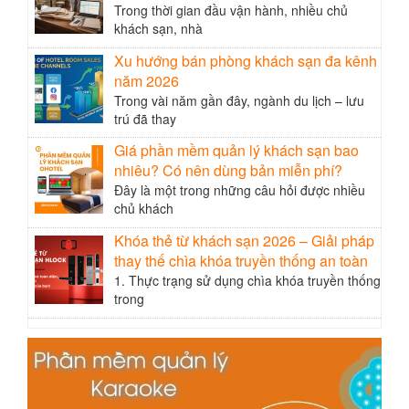
Trong thời gian đầu vận hành, nhiều chủ
khách sạn, nhà
Xu hướng bán phòng khách sạn đa kênh
năm 2026
Trong vài năm gần đây, ngành du lịch – lưu
trú đã thay
Giá phần mềm quản lý khách sạn bao
nhiêu? Có nên dùng bản miễn phí?
Đây là một trong những câu hỏi được nhiều
chủ khách
Khóa thẻ từ khách sạn 2026 – Giải pháp
thay thế chìa khóa truyền thống an toàn
1. Thực trạng sử dụng chìa khóa truyền thống
trong