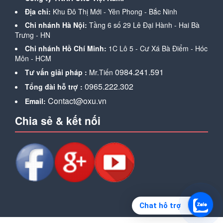
Địa chỉ:
Khu Đô Thị Mới - Yên Phong - Bắc Ninh
Chi nhánh Hà Nội:
Tầng 6 số 29 Lê Đại Hành - Hai Bà
Trưng - HN
Chi nhánh Hồ Chí Minh:
1C Lô 5 - Cư Xá Bà Điểm - Hóc
Môn - HCM
0984.241.591
Tư vấn giải pháp :
Mr.Tiến
0965.222.302
Tổng đài hỗ trợ :
Contact@oxu.vn
Email:
Chia sẻ & kết nối
Chat hỗ trợ