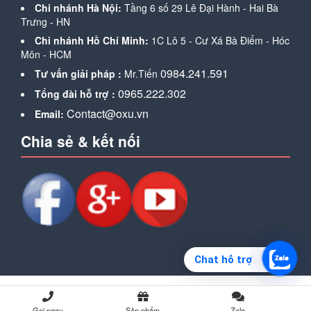
Chi nhánh Hà Nội:
Tầng 6 số 29 Lê Đại Hành - Hai Bà
Trưng - HN
Chi nhánh Hồ Chí Minh:
1C Lô 5 - Cư Xá Bà Điểm - Hóc
Môn - HCM
0984.241.591
Tư vấn giải pháp :
Mr.Tiến
0965.222.302
Tổng đài hỗ trợ :
Contact@oxu.vn
Email:
Chia sẻ & kết nối
Chat hỗ trợ
Gọi ngay
Sản phẩm
Zalo