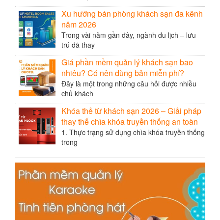
Xu hướng bán phòng khách sạn đa kênh
năm 2026
Trong vài năm gần đây, ngành du lịch – lưu
trú đã thay
Giá phần mềm quản lý khách sạn bao
nhiêu? Có nên dùng bản miễn phí?
Đây là một trong những câu hỏi được nhiều
chủ khách
Khóa thẻ từ khách sạn 2026 – Giải pháp
thay thế chìa khóa truyền thống an toàn
1. Thực trạng sử dụng chìa khóa truyền thống
trong