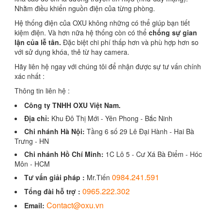
Nhằm điều khiển nguồn điện của từng phòng.
Hệ thống điện của OXU không những có thể giúp bạn tiết
kiệm điện. Và hơn nữa hệ thống còn có thể
chống sự gian
lận của lễ tân.
Đặc biệt chi phí thấp hơn và phù hợp hơn so
với sử dụng khóa, thẻ từ hay camera.
Hãy liên hệ ngay với chúng tôi để nhận được sự tư vấn chính
xác nhất :
Thông tin liên hệ :
Công ty TNHH OXU Việt Nam.
Địa chỉ:
Khu Đô Thị Mới - Yên Phong - Bắc Ninh
Chi nhánh Hà Nội:
Tầng 6 số 29 Lê Đại Hành - Hai Bà
Trưng - HN
Chi nhánh Hồ Chí Minh:
1C Lô 5 - Cư Xá Bà Điểm - Hóc
Môn - HCM
0984.241.591
Tư vấn giải pháp :
Mr.Tiến
0965.222.302
Tổng đài hỗ trợ :
Contact@oxu.vn
Email: