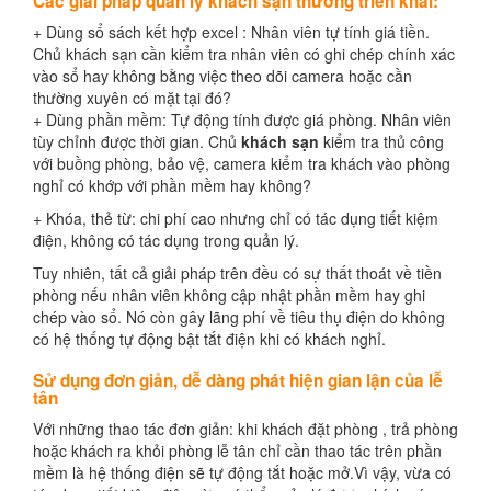
Các giải pháp quản lý khách sạn thường triển khai:
+ Dùng sổ sách kết hợp excel : Nhân viên tự tính giá tiền.
Chủ khách sạn cần kiểm tra nhân viên có ghi chép chính xác
vào sổ hay không bằng việc theo dõi camera hoặc cần
thường xuyên có mặt tại đó?
+ Dùng phần mềm: Tự động tính được giá phòng. Nhân viên
tùy chỉnh được thời gian. Chủ
khách sạn
kiểm tra thủ công
với buồng phòng, bảo vệ, camera kiểm tra khách vào phòng
nghỉ có khớp với phần mềm hay không?
+ Khóa, thẻ từ: chi phí cao nhưng chỉ có tác dụng tiết kiệm
điện, không có tác dụng trong quản lý.
Tuy nhiên, tất cả giải pháp trên đều có sự thất thoát về tiền
phòng nếu nhân viên không cập nhật phần mềm hay ghi
chép vào sổ. Nó còn gây lãng phí về tiêu thụ điện do không
có hệ thống tự động bật tắt điện khi có khách nghỉ.
Sử dụng đơn giản, dễ dàng phát hiện gian lận của lễ
tân
Với những thao tác đơn giản: khi khách đặt phòng , trả phòng
hoặc khách ra khỏi phòng lễ tân chỉ cần thao tác trên phần
mềm là hệ thống điện sẽ tự động tắt hoặc mở.Vì vậy, vừa có