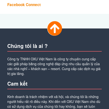
trị gia tăng.
Cam kết
Kinh doanh là trách nhiệm với xã hội, và chúng tôi là những
người hiểu rất rõ điều này. Khi đến với OXU Việt Nam cho dù
có sử dụng dịch vụ của chúng tôi hay không, bạn sẽ luôn
được giúp đỡ để tìm kiếm giải pháp tối ưu vấn đề của bạn!
Liên hệ
Công ty TNHH OXU Việt Nam.
Địa chỉ:
Khu Đô Thị Mới - Yên Phong - Bắc Ninh
Chi nhánh Hà Nội:
Tầng 6 số 29 Lê Đại Hành - Hai Bà
Trưng - HN
Chi nhánh Hồ Chí Minh:
1C Lô 5 - Cư Xá Bà Điểm - Hóc
Môn - HCM
0984.241.591
Tư vấn giải pháp :
Mr.Tiến
0965.222.302
Tổng đài hỗ trợ :